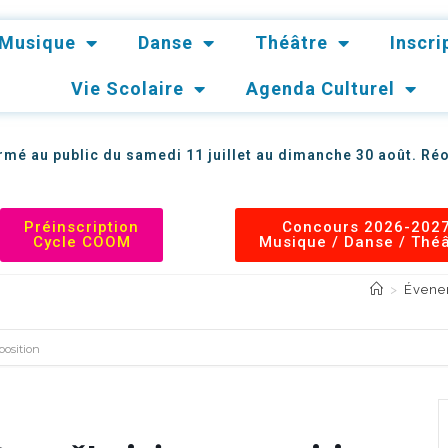
Musique
Danse
Théâtre
Inscr
Vie Scolaire
Agenda Culturel
mé au public du samedi 11 juillet au dimanche 30 août. Réo
Préinscription
Concours 2026-202
Cycle COOM
Musique / Danse / Thé
pečkaitė, composition
>
Évene
position