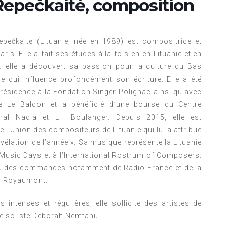
 Repečkaitė, composition
epečkaitė (Lituanie, née en 1989) est compositrice et
aris. Elle a fait ses études à la fois en en Lituanie et en
 elle a découvert sa passion pour la culture du Bas
 qui influence profondément son écriture. Elle a été
n résidence à la Fondation Singer-Polignac ainsi qu’avec
le Le Balcon et a bénéficié d’une bourse du Centre
onal Nadia et Lili Boulanger. Depuis 2015, elle est
 l’Union des compositeurs de Lituanie qui lui a attribué
révélation de l’année ». Sa musique représente la Lituanie
Music Days et à l’International Rostrum of Composers.
çu des commandes notamment de Radio France et de la
n Royaumont.
 intenses et régulières, elle sollicite des artistes de
te soliste Deborah Nemtanu