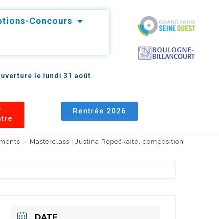
iptions-Concours
uverture le lundi 31 août.
7
Rentrée 2026
âtre
ments
>
Masterclass | Justina Repečkaitė, composition
DATE