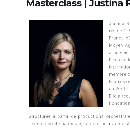
Masterclass | Justina
Justina R
réside à P
France où
Moyen Âge
artiste e
l’ensemb
internati
membre de
le prix « 
au World 
Elle a re
Fondatio
Structurée à partir de productions orchestrales
renommée internationale, comme ici la violonis