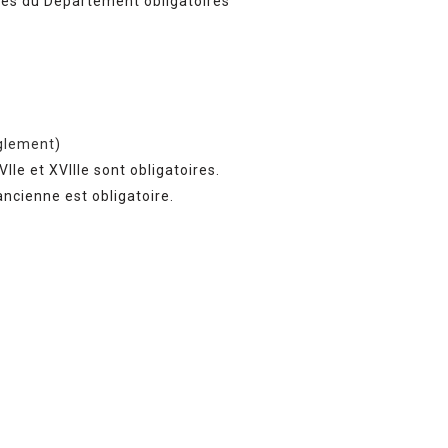
ues du Département obligatoires
églement
)
IIe et XVIIIe sont obligatoires.
ncienne est obligatoire.