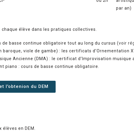
ci-
ou 2h
artistiq
par an)
e chaque élève dans les pratiques collectives.
rs de basse continue obligatoire tout au long du cursus (
voir r
on baroque, viole de gambe) : les certificats d’Ornementation XV
ique Ancienne (DMA) : le certificat d’Improvisation musique a
 piano : cours de basse continue obligatoire.
et l'obtenion du DEM
x élèves en DEM.