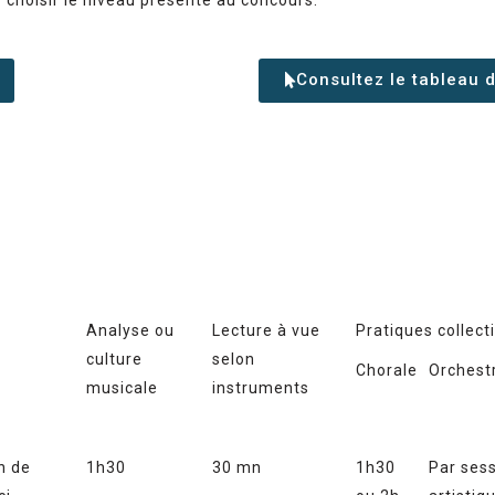
Consultez le tableau d
Analyse ou
Lecture à vue
Pratiques collecti
culture
selon
Chorale
Orchest
musicale
instruments
n de
1h30
30 mn
1h30
Par sess