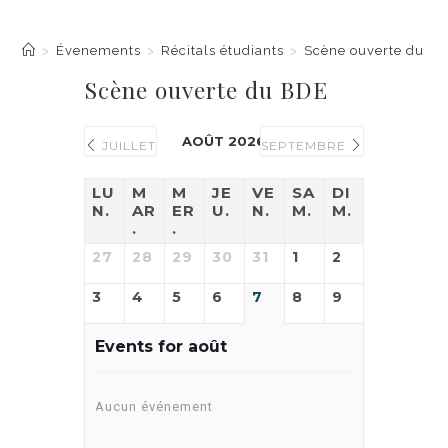
Scène ouverte du BDE
>
Évenements
>
Récitals étudiants
>
Scène ouverte du B
Scène ouverte du BDE
AOÛT 2026
JUILLET
SEPTEMBRE
LU
M
M
JE
VE
SA
DI
N.
AR
ER
U.
N.
M.
M.
.
.
27
28
29
30
31
1
2
3
4
5
6
7
8
9
Events for
août
Aucun événement