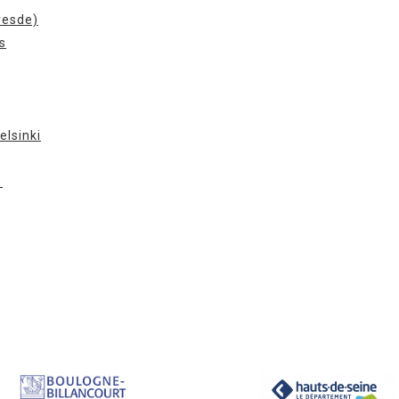
resde)
s
elsinki