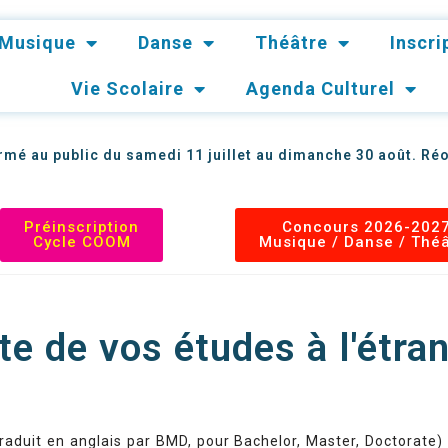
Musique
Danse
Théâtre
Inscr
Vie Scolaire
Agenda Culturel
mé au public du samedi 11 juillet au dimanche 30 août. Réo
Préinscription
Concours 2026-202
Cycle COOM
Musique / Danse / Thé
tanger
te de vos études à l'étra
duit en anglais par BMD, pour Bachelor, Master, Doctorate) a